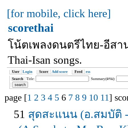
[for mobile, click here]
scorethai
โน้ตเพลงดนตรีไทย-อีสาน /
Thai-Isan songs.
User
Login
Score
Add score
Feed
rss
Search
Title:
Summary(ดรม):
search
page [
1
2
3
4
5
6
7
8
9
10
11
] sco
51
สุดสะแนน (อ.สมบัติ 