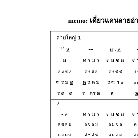
memo: เดี่ยวแคนลายอ่าน
ลายใหญ่ 1
ล
---
ล
.
ล
*ม่ล่--
ล
ด ร ม ร
ด ล ซ ล
ด 
ล ม ซ ล
ด่ ร่ ด่ ล
ด่ ร่ ซ่ ซ่
ร่ 
ซ ร ม
ด
ด
ร ด ม
ร ซ ร
ม
ล 
ร ด - ด
ร - ดร ด
ล ---
2
- ล
ด ร ม ร
ด ล ซ ล
ด 
ล ซ ล ม
ล ซ ล ม
ล ม ซ ล
ด่
ด่ ล ด่ ซ
ด่ ซ ด่ ซ
ล ม ล ม
ล 