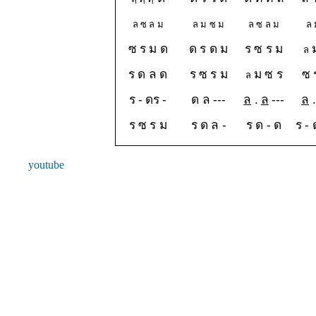
ล ซ ล ม
ล ม ซ ม
ล ซ ล ม
ล 
ซ ร ม ด
ด ร ด ม
ร ซ ร ม
ม
ล
ร ด ล ด
ร ซ ร ม
ม ซ ร
ซ 
ล
ร - ดร -
ด ล ---
ล
.
ล
---
ล
ร ซ ร ม
ร ด ล -
ร ด - ด
ร -
youtube