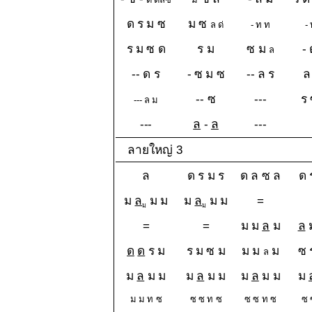
ด ร ม ซ
ม ซ
ล ด่
- ท ท
-
ร ม ซ ด
ร ม
ซ ม
- 
ล
-- ด ร
- ซ ม ซ
-- ล ร
-- ซ
---
ร 
--- ล ม
---
ล
-
ล
---
ลายใหญ่ 3
ล
ด ร ม ร
ด ล ซ ล
ด 
ม
ล
ม ม
ม
ล
ม ม
=
ม
ม
=
=
ม ม
ล
ม
ล
ด
ด
ร ม
ร ม ซ ม
ม ม
ม
ซ 
ล
ม
ล
ม ม
ม
ล
ม ม
ม
ล
ม ม
ม
ม ม ท ซ
ซ ซ ท ซ
ซ ซ ท ซ
ซ 