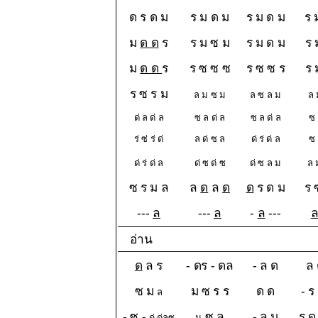
ด ร ด ม
ร ม ด ม
ร ม ด ม
ร 
ม
ด ด
ร
ร ม ซ ม
ร ม ด ม
ร 
ม
ด ด
ร
ร ซ ซ ซ
ร ซ ซ ร
ร 
ร ซ ร ม
ล ม ซ ม
ล ซ ล ม
ล 
ด่ ล ด่ ล
ซ ล ด่ ล
ซ ล ด่ ล
ซ 
ร่ ซ่ ร่ ด่
ล ด่ ซ ล
ด่ ร่ ด่ ล
ซ 
ด่ ร่ ด่ ล
ด่ ซ ด่ ซ
ด่ ซ ล ม
ล 
ซ ร ม ล
ล
ด
ล
ด
ด
ร ด ม
ร 
---
ล
---
ล
-
ล
---
อ่าน
ด
ล ร
- ดร - ดล
- ล ด
ล 
ซ ม
ม ซ ร ร
ด ด
- ร
ล
- ซ -
ซ ล
- ล ม
ร ด
ด่ ด่ลซ
ม