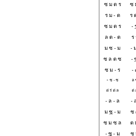
ซ ม ด ร
ซ 
ร ม - ด
ร 
ซ ม ด ร
-
ล ด - ด
ร 
ม ซ - ม
- 
ซ ล ด ซ
-
ซ ม - ร
-
-
ซ - ซ
ล 
ด่ ร่ ด่ ล
ด่
- ล - ล
- 
ม
ซ
- ม
ซ
ซ ม ซ ล
ด 
-
ซ
- ม
ซ