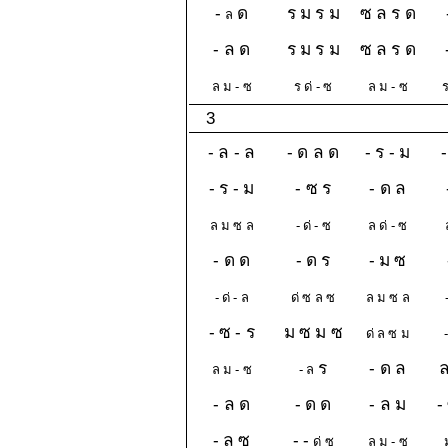
-
ด
ร ม ร ม
ซ ล ร ด
ล
- ล ด
ร ม ร ม
ซ ล ร ด
ล ม - ซ
ร ด่ - ซ
ล ม - ซ
ร
3
- ล - ล
- ด ล ด
- ร - ม
-
- ร - ม
- ซ ร
- ด ล
ล ม ซ ล
- ด่ - ซ
ล ด่ - ซ
- ด ด
- ด ร
- ม ซ
- ด่ - ล
ด่ ซ ล ซ
ล ม ซ ล
- ซ - ร
ม ซ ม ซ
ด่ ล ซ ม
ร
- ด ล
ล
ล ม - ซ
- ล
- ล ด
- ด ด
- ล ม
-
- ล ซ
- -
ด่ ซ
ล ม - ซ