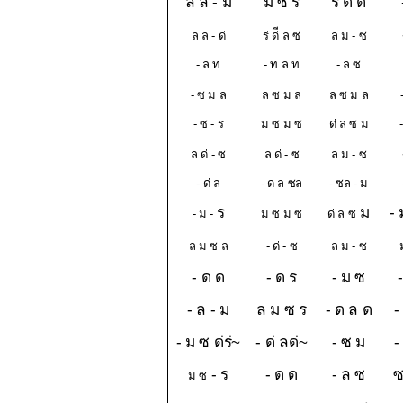
ล ล - ม
ม ซ ร
ร ด ด
ล ล - ด่
ร่ ด่ี ล ซ
ล ม - ซ
- ล ท
- ท ล ท
- ล ซ
- ซ ม ล
ล ซ ม ล
ล ซ ม ล
- ซ - ร
ม ซ ม ซ
ด่ ล ซ ม
ล ด่ - ซ
ล ด่ - ซ
ล ม - ซ
- ด่ ล
- ด่ ล ซล
- ซล - ม
ร
ม
-
- ม -
ม ซ ม ซ
ด่ ล ซ
ล ม ซ ล
- ด่ - ซ
ล ม - ซ
- ด ด
- ด ร
- ม ซ
- ล - ม
ล ม ซ ร
- ด ล ด
-
- ม ซ ด่ร่~
- ด่ ลด่~
- ซ ม
- ร
- ด ด
- ล ซ
ซ
ม ซ