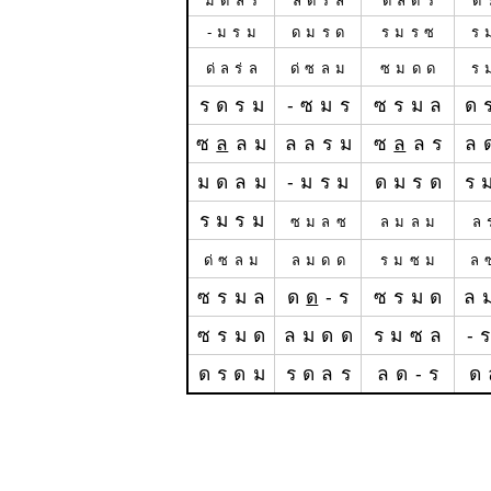
ม ด ล ร
ล ด ร ล
ด ล ด ร
ด 
- ม ร ม
ด ม ร ด
ร ม ร ซ
ร 
ด่ ล ร่ ล
ด่ ซ ล ม
ซ ม ด ด
ร ม
ร ด ร ม
- ซ ม ร
ซ ร ม ล
ด 
ซ
ล
ล ม
ล ล ร ม
ซ
ล
ล ร
ล 
ม ด ล ม
- ม ร ม
ด ม ร ด
ร 
ร ม ร ม
ซ ม ล ซ
ล ม ล ม
ล ร
ด่ ซ ล ม
ล ม ด ด
ร ม ซ ม
ล 
ซ ร ม ล
ด
ด
- ร
ซ ร ม ด
ล 
ซ ร ม ด
ล ม ด ด
ร ม ซ ล
- 
ด ร ด ม
ร ด ล ร
ล ด - ร
ด 