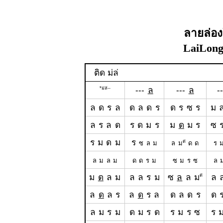
ลายล่อง
LaiLong
ติด ม่ล่
---
ล
---
ล
-
*ม่ล่--
ล ด ร ล
ด ล ด ร
ด ร ซ ร
ม 
ล ร ล ด
ร ด ม ร
ม
ด
ม ร
ซ 
ร ม ด ม
ร
ด่
ซ ล ม
ล ม
ด ด
ร 
ล ม ล ม
ด ด ร ม
ซ ม ร ซ
ล 
ม
ด
ล ม
ล ล ร ม
ซ
ล
ล ม
ล 
ด่
ล
ด
ล ร
ล
ด
ร ล
ด ล ด ร
ด 
ล ม ร ม
ด ม ร ด
ร ม ร ซ
ร 