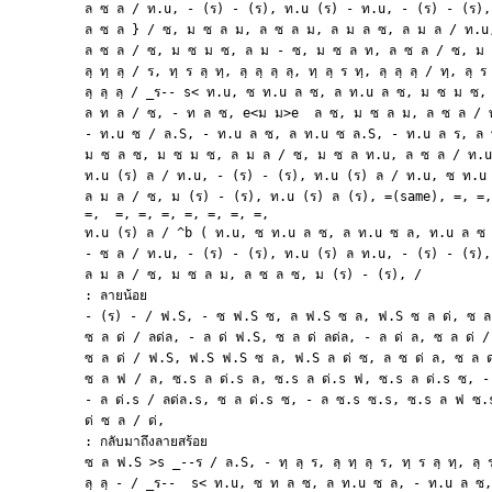
ล ซ ล / ท.u, - (ร) - (ร), ท.u (ร) - ท.u, - (ร) - (ร)
ล ซ ล } / ซ, ม ซ ล ม, ล ซ ล ม, ล ม ล ซ, ล ม ล / ท.u
ล ซ ล / ซ, ม ซ ม ซ, ล ม - ซ, ม ซ ล ท, ล ซ ล / ซ, ม (ร)
ลฺ ทฺ ลฺ / ร, ทฺ ร ลฺ ทฺ, ลฺ ลฺ ลฺ ลฺ, ทฺ ลฺ ร ทฺ, ลฺ ลฺ ลฺ / ทฺ, ลฺ ร
ลฺ ลฺ ลฺ / _ร-- s< ท.u, ซ ท.u ล ซ, ล ท.u ล ซ, ม ซ ม ซ
ล ท ล / ซ, - ท ล ซ, e<ม ม>e  ล ซ, ม ซ ล ม, ล ซ ล / ท
- ท.u ซ / ล.S, - ท.u ล ซ, ล ท.u ซ ล.S, - ท.u ล ร, ล 
ม ซ ล ซ, ม ซ ม ซ, ล ม ล / ซ, ม ซ ล ท.u, ล ซ ล / ท.u,
ท.u (ร) ล / ท.u, - (ร) - (ร), ท.u (ร) ล / ท.u, ซ ท.u
ล ม ล / ซ, ม (ร) - (ร), ท.u (ร) ล (ร), =(same), =, =,
=,  =, =, =, =, =, =, =, 

ท.u (ร) ล / ^b ( ท.u, ซ ท.u ล ซ, ล ท.u ซ ล, ท.u ล ซ 
- ซ ล / ท.u, - (ร) - (ร), ท.u (ร) ล ท.u, - (ร) - (ร)
ล ม ล / ซ, ม ซ ล ม, ล ซ ล ซ, ม (ร) - (ร), /

: ลายน้อย

- (ร) - / ฟ.S, - ซ ฟ.S ซ, ล ฟ.S ซ ล, ฟ.S ซ ล ด่, ซ ล ฟ.
ซ ล ด่ / ลด่ล, - ล ด่ ฟ.S, ซ ล ด่ ลด่ล, - ล ด่ ล, ซ ล ด่ / ลด
ซ ล ด่ / ฟ.S, ฟ.S ฟ.S ซ ล, ฟ.S ล ด่ ซ, ล ซ ด่ ล, ซ ล ด
ซ ล ฟ / ล, ซ.s ล ด่.s ล, ซ.s ล ด่.s ฟ, ซ.s ล ด่.s ซ, - ล
- ล ด่.s / ลด่ล.s, ซ ล ด่.s ซ, - ล ซ.s ซ.s, ซ.s ล ฟ ซ.
ด่ ซ ล / ด่, 

: กลับมาถึงลายสร้อย

ซ ล ฟ.S >s _--ร / ล.S, - ทฺ ลฺ ร, ลฺ ทฺ ลฺ ร, ทฺ ร ลฺ ทฺ, ลฺ รฺ 
ลฺ ลฺ - / _ร--  s< ท.u, ซ ท ล ซ, ล ท.u ซ ล, - ท.u ล ซ