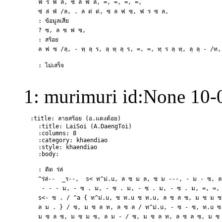
ฟ่ ร่ ฟ่ ล่, ซ่ ล่ ฟ่ ล่, =, =, =, =, 

ซ่ ล่ ฟ่ /ล, . ล ด่ ด่, ซ ล ฟ ซ, ฟ ร ซ ล,

: ข้อมูลเสีย

? ซ, ล ซ ฟ ซ, 

: สร้อย

ล ฟ ซ /ลฺ, - ทฺ ลฺ ร, ลฺ ทฺ ลฺ ร, =, =, ทฺ ร ลฺ ทฺ, ลฺ ลฺ - /
: ไม่เสร็จ

1:
murimuri id:None
10-
:title: ลายสร้อย (อ.แดงต้อย)

:title: LaiSoi (A.DaengToi)

:columns: 8

:category: khaendiao

:style: khaendiao

:body:

: ติด ร่ล่

^ร่ล่--  _ร--,  s< ท^ม่.u, ล ซ ม ล, ซ ม ---, - ม - ซ, ล
 - - - ม, - ซ . ม, - ซ . ม, - ซ . ม, - ซ . ม, =, =, 
s<- ซ . / ^a { ท^ม่.u, ซ ท.u ซ ท.u, ล ซ ล ซ, ม ซ ม ซ
ล ม . } / ซ, ม ซ ล ท, ล ซ ล / ท^ม่.u, - ซ - ซ, ท.u ซ
ม ซ ล ซ, ม ซ ม ซ, ล ม - / ซ, ม ซ ล ท, ล ซ ล ซ, ม ซ 