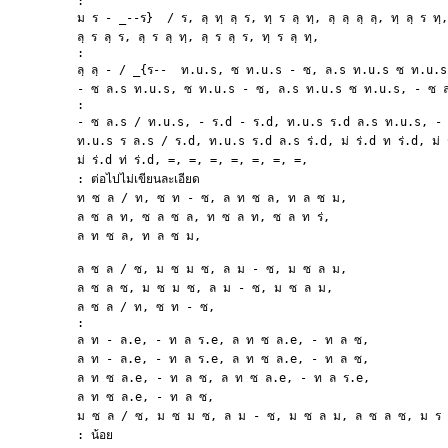
:

ม ร - _--ร}  / ร, ลฺ ทฺ ลฺ ร, ทฺ ร ลฺ ทฺ, ลฺ ลฺ ลฺ ลฺ, ทฺ ลฺ ร ทฺ, 
ลฺ ร ลฺ ร, ลฺ ร ลฺ ทฺ, ลฺ ร ลฺ ร, ทฺ ร ลฺ ทฺ, 

:

ลฺ ลฺ - / _{ร--  ท.u.s, ซ ท.u.s - ซ, ล.s ท.u.s ซ ท.u.s
- ซ ล.s ท.u.s, ซ ท.u.s - ซ, ล.s ท.u.s ซ ท.u.s, - ซ ล
:

- ซ ล.s / ท.u.s, - ร.d - ร.d, ท.u.s ร.d ล.s ท.u.s, - 
ท.u.s ร ล.s / ร.d, ท.u.s ร.d ล.s ร่.d, ม่ ร่.d ท ร่.d, ม่ ร่
ม่ ร่.d ท่ ร่.d, =, =, =, =, =, =, =,

: ต่อไปไม่เขียนละเอียด

ท ซ ล / ท, ซ ท - ซ, ล ท ซ ล, ท ล ซ ม, 

ล ซ ล ท, ซ ล ซ ล, ท ซ ล ท, ซ ล ท ร่,

ล ท ซ ล, ท ล ซ ม, 

ล ซ ล / ซ, ม ซ ม ซ, ล ม - ซ, ม ซ ล ม, 

ล ซ ล ซ, ม ซ ม ซ, ล ม - ซ, ม ซ ล ม,

ล ซ ล / ท, ซ ท - ซ, 

:

ล ท - ล.e, - ท ล ร.e, ล ท ซ ล.e, - ท ล ซ, 

ล ท - ล.e, - ท ล ร.e, ล ท ซ ล.e, - ท ล ซ, 

ล ท ซ ล.e, - ท ล ซ, ล ท ซ ล.e, - ท ล ร.e,

ล ท ซ ล.e, - ท ล ซ, 

ม ซ ล / ซ, ม ซ ม ซ, ล ม - ซ, ม ซ ล ม, ล ซ ล ซ, ม ร -
: น้อย
